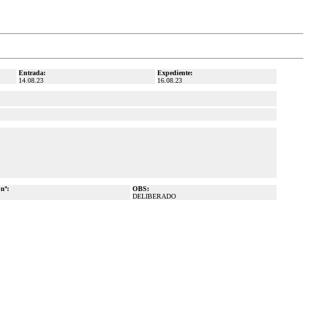
Entrada:
Expediente:
14.08.23
16.08.23
 nº:
OBS:
DELIBERADO