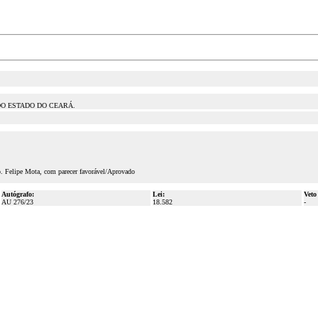
DO ESTADO DO CEARÁ.
p. Felipe Mota, com parecer favorável/Aprovado
Autógrafo:
Lei:
Veto
AU 276/23
18.582
-