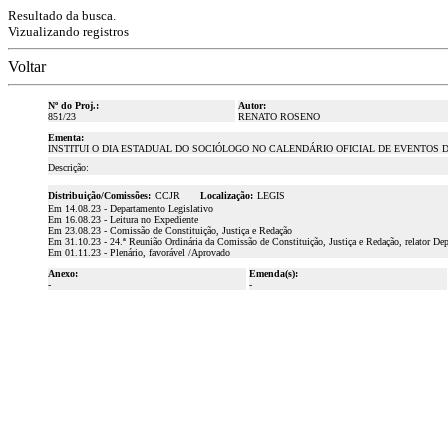
Resultado da busca.
Vizualizando registros
Voltar
Nº do Proj.:
Autor:
851/23
RENATO ROSENO
Ementa:
INSTITUI O DIA ESTADUAL DO SOCIÓLOGO NO CALENDÁRIO OFICIAL DE EVENTOS 
Descrição:
Distribuição/Comissões:
CCJR
Localização:
LEGIS
Em 14.08.23 - Departamento Legislativo
Em 16.08.23 - Leitura no Expediente
Em 23.08.23 - Comissão de Constituição, Justiça e Redação
Em 31.10.23 - 24.ª Reunião Ordinária da Comissão de Constituição, Justiça e Redação, relator De
Em 01.11.23 - Plenário, favorável /Aprovado
Anexo:
Emenda(s):
-
-