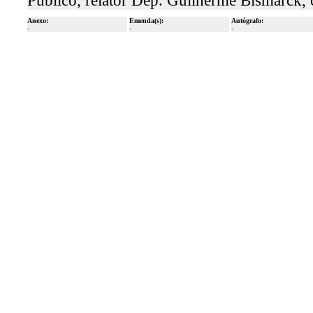
Público, relator Dep. Guilherme Bismarck,
Anexo:
Emenda(s):
Autógrafo:
-
-
-