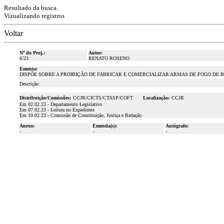
Resultado da busca.
Vizualizando registros
Voltar
Nº do Proj.:
Autor:
6/23
RENATO ROSENO
Ementa:
DISPÕE SOBRE A PROIBIÇÃO DE FABRICAR E COMERCIALIZAR ARMAS DE FOGO DE 
Descrição:
Distribuição/Comissões:
CCJR/CICTS/CTASP/COFT
Localização:
CCJR
Em 02.02.23 - Departamento Legislativo
Em 07.02.23 - Leitura no Expediente
Em 10.02.23 - Comissão de Constituição, Justiça e Redação
Anexo:
Emenda(s):
Autógrafo:
-
-
-