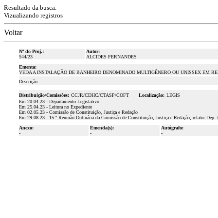
Resultado da busca.
Vizualizando registros
Voltar
Nº do Proj.:
Autor:
544/23
ALCIDES FERNANDES
Ementa:
VEDA A INSTALAÇÃO DE BANHEIRO DENOMINADO MULTIGÊNERO OU UNISSEX EM RE
Descrição:
Distribuição/Comissões:
CCJR/CDHC/CTASP/COFT
Localização:
LEGIS
Em 20.04.23 - Departamento Legislativo
Em 25.04.23 - Leitura no Expediente
Em 02.05.23 - Comissão de Constituição, Justiça e Redação
Em 29.08.23 - 15.ª Reunião Ordinária da Comissão de Constituição, Justiça e Redação, relator Dep. 
Anexo:
Emenda(s):
Autógrafo:
-
-
-