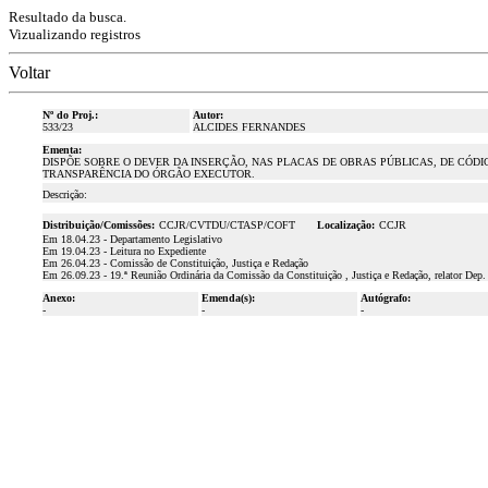
Resultado da busca.
Vizualizando registros
Voltar
Nº do Proj.:
Autor:
533/23
ALCIDES FERNANDES
Ementa:
DISPÕE SOBRE O DEVER DA INSERÇÃO, NAS PLACAS DE OBRAS PÚBLICAS, DE CÓDI
TRANSPARÊNCIA DO ÓRGÃO EXECUTOR.
Descrição:
Distribuição/Comissões:
CCJR/CVTDU/CTASP/COFT
Localização:
CCJR
Em 18.04.23 - Departamento Legislativo
Em 19.04.23 - Leitura no Expediente
Em 26.04.23 - Comissão de Constituição, Justiça e Redação
Em 26.09.23 - 19.ª Reunião Ordinária da Comissão da Constituição , Justiça e Redação, relator Dep.
Anexo:
Emenda(s):
Autógrafo:
-
-
-