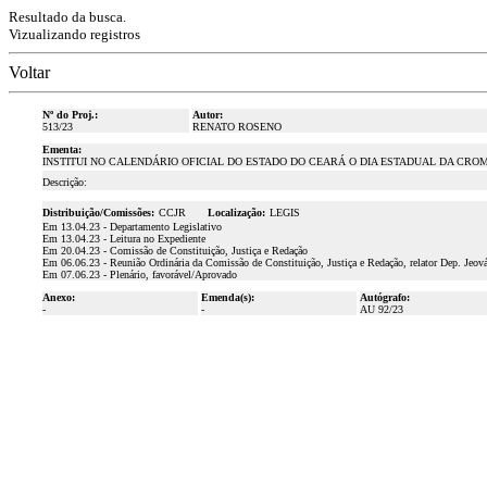
Resultado da busca.
Vizualizando registros
Voltar
Nº do Proj.:
Autor:
513/23
RENATO ROSENO
Ementa:
INSTITUI NO CALENDÁRIO OFICIAL DO ESTADO DO CEARÁ O DIA ESTADUAL DA CRO
Descrição:
Distribuição/Comissões:
CCJR
Localização:
LEGIS
Em 13.04.23 - Departamento Legislativo
Em 13.04.23 - Leitura no Expediente
Em 20.04.23 - Comissão de Constituição, Justiça e Redação
Em 06.06.23 - Reunião Ordinária da Comissão de Constituição, Justiça e Redação, relator Dep. Jeov
Em 07.06.23 - Plenário, favorável/Aprovado
Anexo:
Emenda(s):
Autógrafo:
-
-
AU 92/23