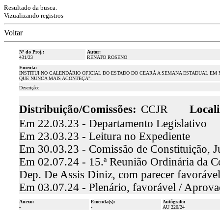
Resultado da busca.
Vizualizando registros
Voltar
Nº do Proj.:
Autor:
431/23
RENATO ROSENO
Ementa:
INSTITUI NO CALENDÁRIO OFICIAL DO ESTADO DO CEARÁ A SEMANA ESTADUAL EM 
QUE NUNCA MAIS ACONTEÇA".
Descrição:
Distribuição/Comissões:
CCJR
Locali
Em 22.03.23 - Departamento Legislativo
Em 23.03.23 - Leitura no Expediente
Em 30.03.23 - Comissão de Constituição, J
Em 02.07.24 - 15.ª Reunião Ordinária da Co
Dep. De Assis Diniz, com parecer favoráv
Em 03.07.24 - Plenário, favorável / Aprov
Anexo:
Emenda(s):
Autógrafo:
-
-
AU 220/24