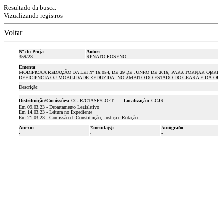
Resultado da busca.
Vizualizando registros
Voltar
Nº do Proj.:
Autor:
359/23
RENATO ROSENO
Ementa:
MODIFICA A REDAÇÃO DA LEI Nº 16.054, DE 29 DE JUNHO DE 2016, PARA TORNAR 
DEFICIÊNCIA OU MOBILIDADE REDUZIDA, NO ÂMBITO DO ESTADO DO CEARÁ E DÁ O
Descrição:
Distribuição/Comissões:
CCJR/CTASP/COFT
Localização:
CCJR
Em 09.03.23 - Departamento Legislativo
Em 14.03.23 - Leitura no Expediente
Em 21.03.23 - Comissão de Constituição, Justiça e Redação
Anexo:
Emenda(s):
Autógrafo:
-
-
-