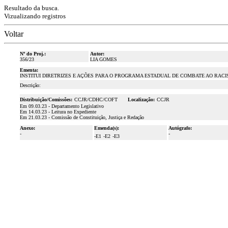
Resultado da busca.
Vizualizando registros
Voltar
Nº do Proj.:
Autor:
356/23
LIA GOMES
Ementa:
INSTITUI DIRETRIZES E AÇÕES PARA O PROGRAMA ESTADUAL DE COMBATE AO RACI
Descrição:
Distribuição/Comissões:
CCJR/CDHC/COFT
Localização:
CCJR
Em 09.03.23 - Departamento Legislativo
Em 14.03.23 - Leitura no Expediente
Em 21.03.23 - Comissão de Constituição, Justiça e Redação
Anexo:
Emenda(s):
Autógrafo:
-
-
-E1
-E2
-E3