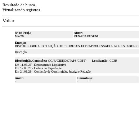
Resultado da busca.
Vizualizando registros
Voltar
Nº do Proj.:
Autor:
164/26
RENATO ROSENO
Ementa:
DISPÕE SOBRE A EXPOSIÇÃO DE PRODUTOS ULTRAPROCESSADOS NOS ESTABELEC
Descrição:
Distribuição/Comissões:
CCJR/CIDEC/CTAPS/COFT
Localização:
CCJR
Em 11.03.26 - Departamento Legislativo
Em 12.03.26 - Leitura no Expediente
Em 24.03.26 - Comissão de Constituição, Justiça e Redação
Anexo:
Emenda(s):
-
-