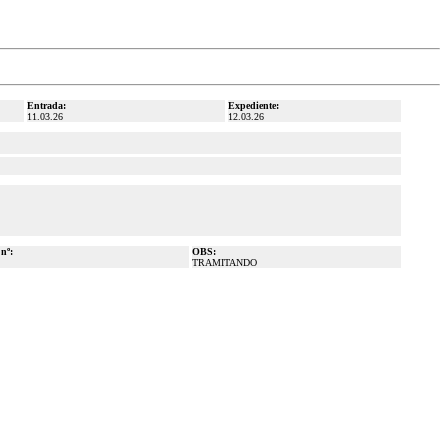
Entrada:
Expediente:
11.03.26
12.03.26
 nº:
OBS:
TRAMITANDO