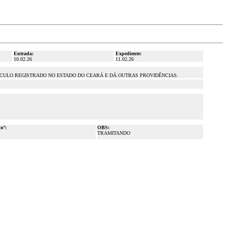
Entrada:
Expediente:
10.02.26
11.02.26
ÍCULO REGISTRADO NO ESTADO DO CEARÁ E DÁ OUTRAS PROVIDÊNCIAS.
 nº:
OBS:
TRAMITANDO