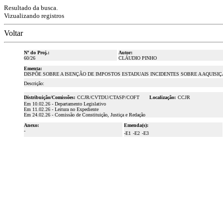
Resultado da busca.
Vizualizando registros
Voltar
Nº do Proj.:
Autor:
60/26
CLÁUDIO PINHO
Ementa:
DISPÕE SOBRE A ISENÇÃO DE IMPOSTOS ESTADUAIS INCIDENTES SOBRE A AQUIS
Descrição:
Distribuição/Comissões:
CCJR/CVTDU/CTASP/COFT
Localização:
CCJR
Em 10.02.26 - Departamento Legislativo
Em 11.02.26 - Leitura no Expediente
Em 24.02.26 - Comissão de Constituição, Justiça e Redação
Anexo:
Emenda(s):
-
-E1
-E2
-E3