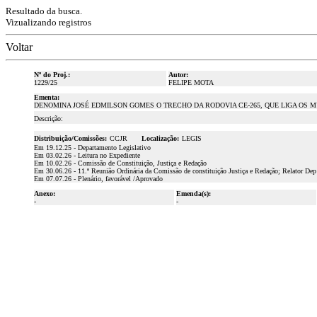
Resultado da busca.
Vizualizando registros
Voltar
Nº do Proj.:
Autor:
1229/25
FELIPE MOTA
Ementa:
DENOMINA JOSÉ EDMILSON GOMES O TRECHO DA RODOVIA CE-265, QUE LIGA OS MU
Descrição:
Distribuição/Comissões:
CCJR
Localização:
LEGIS
Em 19.12.25 - Departamento Legislativo
Em 03.02.26 - Leitura no Expediente
Em 10.02.26 - Comissão de Constituição, Justiça e Redação
Em 30.06.26 - 11.ª Reunião Ordinária da Comissão de constituição Justiça e Redação; Relator Dep
Em 07.07.26 - Plenário, favorável /Aprovado
Anexo:
Emenda(s):
-
-