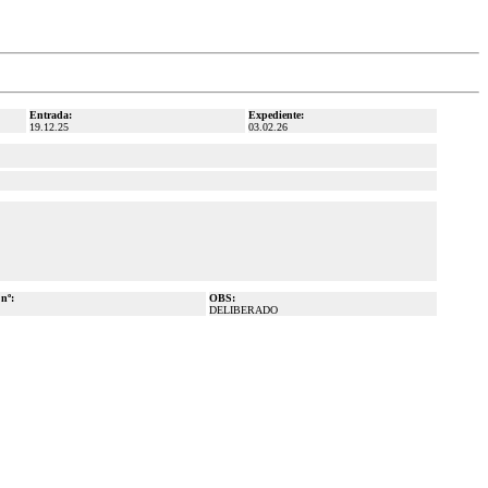
Entrada:
Expediente:
19.12.25
03.02.26
 nº:
OBS:
DELIBERADO