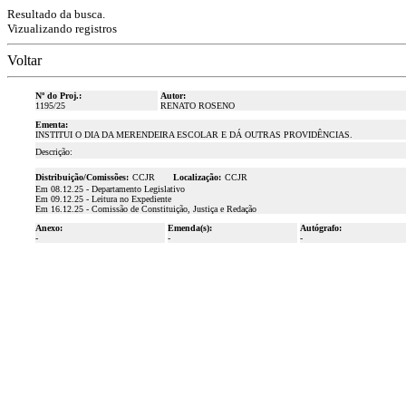
Resultado da busca.
Vizualizando registros
Voltar
Nº do Proj.:
Autor:
1195/25
RENATO ROSENO
Ementa:
INSTITUI O DIA DA MERENDEIRA ESCOLAR E DÁ OUTRAS PROVIDÊNCIAS.
Descrição:
Distribuição/Comissões:
CCJR
Localização:
CCJR
Em 08.12.25 - Departamento Legislativo
Em 09.12.25 - Leitura no Expediente
Em 16.12.25 - Comissão de Constituição, Justiça e Redação
Anexo:
Emenda(s):
Autógrafo:
-
-
-