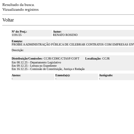
Resultado da busca.
Vizualizando registros
Voltar
Nº do Proj.:
Autor:
1191/25
RENATO ROSENO
Ementa:
PROÍBE A ADMINISTRAÇÃO PÚBLICA DE CELEBRAR CONTRATOS COM EMPRESAS ENV
Descrição:
Distribuição/Comissões:
CCJR/CDHC/CTASP/COFT
Localização:
CCJR
Em 08.12.25 - Departamento Legislativo
Em 09.12.25 - Leitura no Expediente
Em 16.12.25 - Comissão de Constituição, Justiça e Redação
Anexo:
Emenda(s):
Autógrafo:
-
-
-