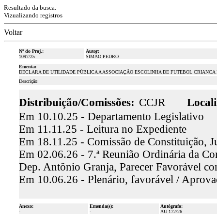
Resultado da busca.
Vizualizando registros
Voltar
Nº do Proj.:
Autor:
1097/25
SIMÃO PEDRO
Ementa:
DECLARA DE UTILIDADE PÚBLICA A ASSOCIAÇÃO ESCOLINHA DE FUTEBOL CRIANCA 
Descrição:
Distribuição/Comissões:
CCJR
Locali
Em 10.10.25 - Departamento Legislativo
Em 11.11.25 - Leitura no Expediente
Em 18.11.25 - Comissão de Constituição, J
Em 02.06.26 - 7.ª Reunião Ordinária da Com
Dep. Antônio Granja, Parecer Favorável c
Em 10.06.26 - Plenário, favorável / Aprov
Anexo:
Emenda(s):
Autógrafo:
-
-
AU 172/26