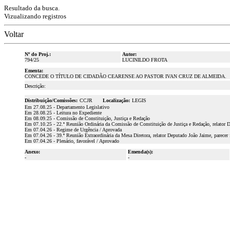
Resultado da busca.
Vizualizando registros
Voltar
Nº do Proj.:
Autor:
794/25
LUCINILDO FROTA
Ementa:
CONCEDE O TÍTULO DE CIDADÃO CEARENSE AO PASTOR IVAN CRUZ DE ALMEIDA.
Descrição:
Distribuição/Comissões:
CCJR
Localização:
LEGIS
Em 27.08.25 - Departamento Legislativo
Em 28.08.25 - Leitura no Expediente
Em 08.09.25 - Comissão de Constituição, Justiça e Redação
Em 07.10.25 - 22.ª Reunião Ordinária da Comissão de Constituição de Justiça e Redação, relator 
Em 07.04.26 - Regime de Urgência / Aprovada
Em 07.04.26 - 39.ª Reunião Extraordinária da Mesa Diretora, relator Deputado João Jaime, parecer 
Em 07.04.26 - Plenário, favorável / Aprovado
Anexo:
Emenda(s):
-
-