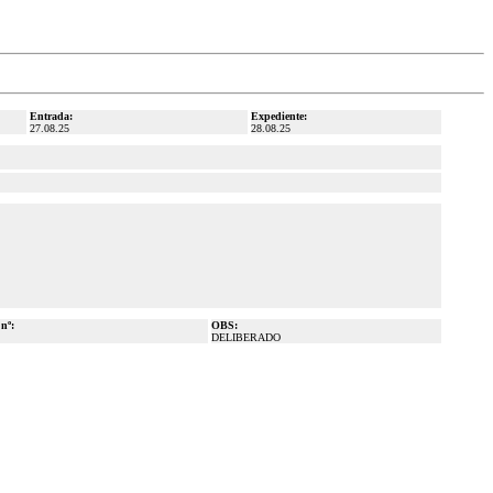
Entrada:
Expediente:
27.08.25
28.08.25
 nº:
OBS:
DELIBERADO