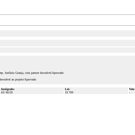
Dep. Antônio Granja, com parecer favorável/Aprovado
favorável ao projeto/Aprovado
Autógrafo:
Lei:
Veto
AU 66/26
19.709
-