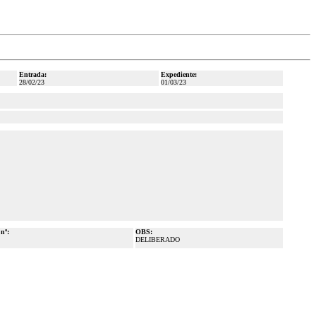
Entrada:
Expediente:
28/02/23
01/03/23
 nº:
OBS:
DELIBERADO