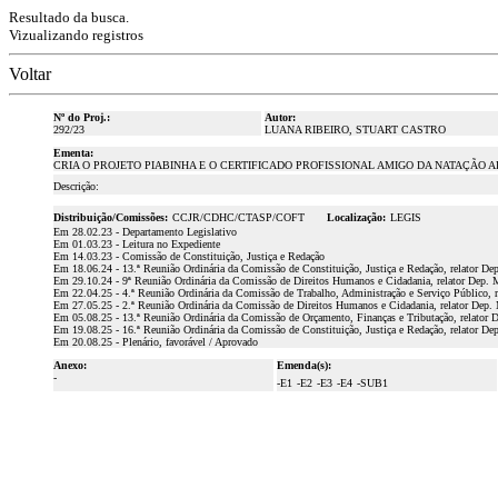
Resultado da busca.
Vizualizando registros
Voltar
Nº do Proj.:
Autor:
292/23
LUANA RIBEIRO, STUART CASTRO
Ementa:
CRIA O PROJETO PIABINHA E O CERTIFICADO PROFISSIONAL AMIGO DA NATAÇÃO 
Descrição:
Distribuição/Comissões:
CCJR/CDHC/CTASP/COFT
Localização:
LEGIS
Em 28.02.23 - Departamento Legislativo
Em 01.03.23 - Leitura no Expediente
Em 14.03.23 - Comissão de Constituição, Justiça e Redação
Em 18.06.24 - 13.ª Reunião Ordinária da Comissão de Constituição, Justiça e Redação, relator De
Em 29.10.24 - 9ª Reunião Ordinária da Comissão de Direitos Humanos e Cidadania, relator Dep. Mi
Em 22.04.25 - 4.ª Reunião Ordinária da Comissão de Trabalho, Administração e Serviço Público, r
Em 27.05.25 - 2.ª Reunião Ordinária da Comissão de Direitos Humanos e Cidadania, relator Dep. 
Em 05.08.25 - 13.ª Reunião Ordinária da Comissão de Orçamento, Finanças e Tributação, relator D
Em 19.08.25 - 16.ª Reunião Ordinária da Comissão de Constituição, Justiça e Redação, relator De
Em 20.08.25 - Plenário, favorável / Aprovado
Anexo:
Emenda(s):
-
-E1
-E2
-E3
-E4
-SUB1