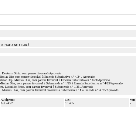
ADAPTADA NO CEARÁ.
p. De Assis Diniz, com parecer favorável/Aprovado
ssias Dias com parecer favorável à Emenda Substitutiva n.º 4/24 / Aprovado
elator Dep. Missias Dias, com parecer favorável à Emenda Substitutiva n.º 4/24/Aprovado
Missias Dias, com parecer favorável à Subemenda n.º 1/25 à Emenda Substitutiva n.º 4/25/Aprovado
ep. Lucinildo Frota, com parecer favorável à Subemenda n.º 1/25 /Aprovado
p. Missias Dias, com parecer favorável favorável à Subemenda n.º 1 à Emenda n.º 4 /25/Aprovado
Autógrafo:
Lei:
Veto
AU 249/25
19.435
-