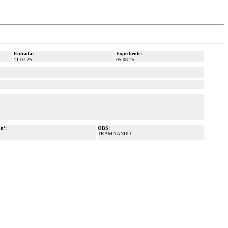
Entrada:
Expediente:
11.07.25
05.08.25
 nº:
OBS:
TRAMITANDO