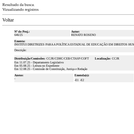
Resultado da busca.
Vizualizando registros
Voltar
Nº do Proj.:
Autor:
646/25
RENATO ROSENO
Ementa:
INSTITUI DIRETRIZES PARA A POLÍTICA ESTADUAL DE EDUCAÇÃO EM DIREITOS H
Descrição:
Distribuição/Comissões:
CCJR/CDHC/CEB/CTASP/COFT
Localização:
CCJR
Em 11.07.25 - Departamento Legislativo
Em 05.08.25 - Leitura no Expediente
Em 12.08.25 - Comissão de Constituição, Justiça e Redação
Anexo:
Emenda(s):
-
-E1
-E2