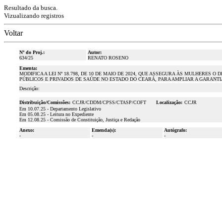
Resultado da busca.
Vizualizando registros
Voltar
Nº do Proj.:
Autor:
634/25
RENATO ROSENO
Ementa:
MODIFICA A LEI Nº 18.798, DE 10 DE MAIO DE 2024, QUE ASSEGURA ÀS MULHERE
PÚBLICOS E PRIVADOS DE SAÚDE NO ESTADO DO CEARÁ, PARA AMPLIAR A GARANTIA
Descrição:
Distribuição/Comissões:
CCJR/CDDM/CPSS/CTASP/COFT
Localização:
CCJR
Em 10.07.25 - Departamento Legislativo
Em 05.08.25 - Leitura no Expediente
Em 12.08.25 - Comissão de Constituição, Justiça e Redação
Anexo:
Emenda(s):
Autógrafo:
-
-
-