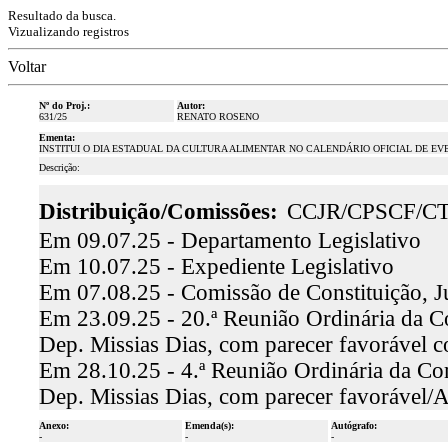
Resultado da busca.
Vizualizando registros
Voltar
Nº do Proj.:
Autor:
631/25
RENATO ROSENO
Ementa:
INSTITUI O DIA ESTADUAL DA CULTURA ALIMENTAR NO CALENDÁRIO OFICIAL DE E
Descrição:
Distribuição/Comissões:
CCJR/CPSCF/C
Em 09.07.25 - Departamento Legislativo
Em 10.07.25 - Expediente Legislativo
Em 07.08.25 - Comissão de Constituição, J
Em 23.09.25 - 20.ª Reunião Ordinária da Co
Dep. Missias Dias, com parecer favorável
Em 28.10.25 - 4.ª Reunião Ordinária da Co
Dep. Missias Dias, com parecer favorável/
Anexo:
Emenda(s):
Autógrafo:
-
-
-