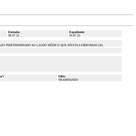
Entrada:
Expediente:
09.07.25
10.07.25
PRAZO INDETERMINADO AO LAUDO MÉDICO QUE ATESTA A FIBROMIALGIA.
 nº:
OBS:
TRAMITANDO