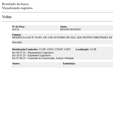
Resultado da busca.
Vizualizando registros
Voltar
Nº do Proj.:
Autor:
625/25
RENATO ROSENO
Ementa:
MODIFICA A LEI Nº 18.491, DE 4 DE OUTUBRO DE 2023, QUE INSTITUI DIRETRIZ
Descrição:
Distribuição/Comissões:
CCJR/ CPSS/ CTASP/ COFT
Localização:
CCJR
Em 09.07.25 - Departamento Legislativo
Em 10.07.25 - Expediente Legislativo
Em 07.08.25 - Comissão de Constituição, Justiça e Redação
Anexo:
Emenda(s):
-
-