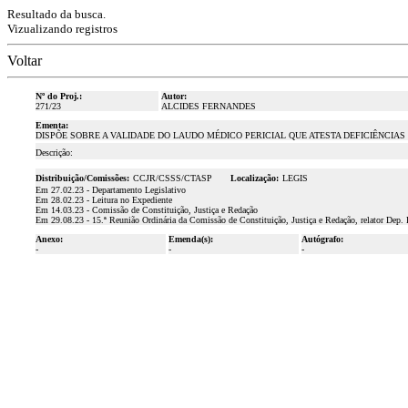
Resultado da busca.
Vizualizando registros
Voltar
Nº do Proj.:
Autor:
271/23
ALCIDES FERNANDES
Ementa:
DISPÕE SOBRE A VALIDADE DO LAUDO MÉDICO PERICIAL QUE ATESTA DEFICIÊNCIAS
Descrição:
Distribuição/Comissões:
CCJR/CSSS/CTASP
Localização:
LEGIS
Em 27.02.23 - Departamento Legislativo
Em 28.02.23 - Leitura no Expediente
Em 14.03.23 - Comissão de Constituição, Justiça e Redação
Em 29.08.23 - 15.ª Reunião Ordinária da Comissão de Constituição, Justiça e Redação, relator Dep.
Anexo:
Emenda(s):
Autógrafo:
-
-
-