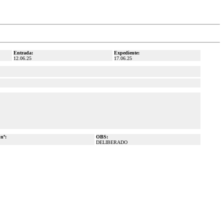
Entrada:
Expediente:
12.06.25
17.06.25
 nº:
OBS:
DELIBERADO