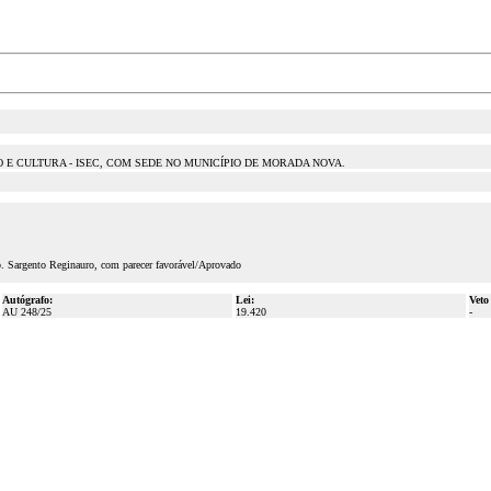
 E CULTURA - ISEC, COM SEDE NO MUNICÍPIO DE MORADA NOVA.
p. Sargento Reginauro, com parecer favorável/Aprovado
Autógrafo:
Lei:
Veto
AU 248/25
19.420
-