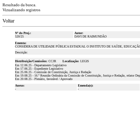
Resultado da busca.
Vizualizando registros
Voltar
Nº do Proj.:
Autor:
520/25
DAVI DE RAIMUNDÃO
Ementa:
CONSIDERA DE UTILIDADE PÚBLICA ESTADUAL O INSTITUTO DE SAÚDE, EDUCAÇÃO
Descrição:
Distribuição/Comissões:
CCJR
Localização:
LEGIS
Em 12.06.25 - Departamento Legislativo
Em 17.06.25 - Expediente Legislativo
Em 25.06.25 - Comissão de Constituição, Justiça e Redação
Em 19.08.25 - 16.ª Reunião Ordinária da Comissão de Constituição, Justiça e Redação, relator De
Em 20.08.25 - Plenário, favorável / Aprovado
Anexo:
Emenda(s):
-
-