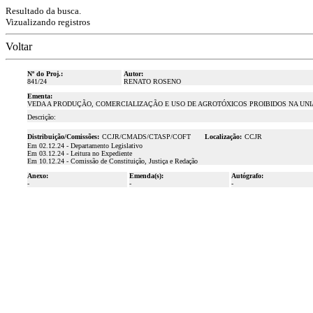
Resultado da busca.
Vizualizando registros
Voltar
Nº do Proj.:
Autor:
841/24
RENATO ROSENO
Ementa:
VEDA A PRODUÇÃO, COMERCIALIZAÇÃO E USO DE AGROTÓXICOS PROIBIDOS NA UNI
Descrição:
Distribuição/Comissões:
CCJR/CMADS/CTASP/COFT
Localização:
CCJR
Em 02.12.24 - Departamento Legislativo
Em 03.12.24 - Leitura no Expediente
Em 10.12.24 - Comissão de Constituição, Justiça e Redação
Anexo:
Emenda(s):
Autógrafo:
-
-
-