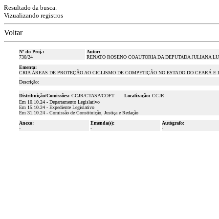
Resultado da busca.
Vizualizando registros
Voltar
Nº do Proj.:
Autor:
730/24
RENATO ROSENO COAUTORIA DA DEPUTADA JULIANA L
Ementa:
CRIA ÁREAS DE PROTEÇÃO AO CICLISMO DE COMPETIÇÃO NO ESTADO DO CEARÁ E 
Descrição:
Distribuição/Comissões:
CCJR/CTASP/COFT
Localização:
CCJR
Em 10.10.24 - Departamento Legislativo
Em 15.10.24 - Expediente Legislativo
Em 31.10.24 - Comissão de Constituição, Justiça e Redação
Anexo:
Emenda(s):
Autógrafo:
-
-
-