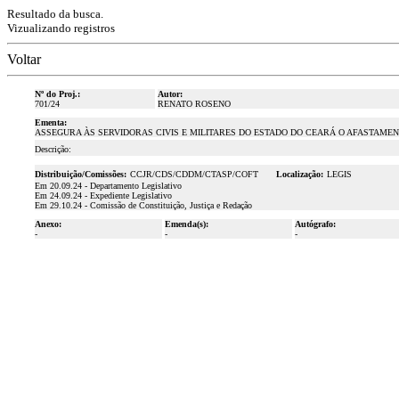
Resultado da busca.
Vizualizando registros
Voltar
Nº do Proj.:
Autor:
701/24
RENATO ROSENO
Ementa:
ASSEGURA ÀS SERVIDORAS CIVIS E MILITARES DO ESTADO DO CEARÁ O AFASTAMEN
Descrição:
Distribuição/Comissões:
CCJR/CDS/CDDM/CTASP/COFT
Localização:
LEGIS
Em 20.09.24 - Departamento Legislativo
Em 24.09.24 - Expediente Legislativo
Em 29.10.24 - Comissão de Constituição, Justiça e Redação
Anexo:
Emenda(s):
Autógrafo:
-
-
-