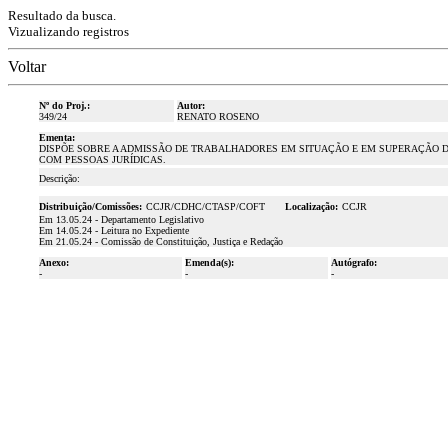
Resultado da busca.
Vizualizando registros
Voltar
Nº do Proj.:
Autor:
349/24
RENATO ROSENO
Ementa:
DISPÕE SOBRE A ADMISSÃO DE TRABALHADORES EM SITUAÇÃO E EM SUPERAÇÃO D
COM PESSOAS JURÍDICAS.
Descrição:
Distribuição/Comissões:
CCJR/CDHC/CTASP/COFT
Localização:
CCJR
Em 13.05.24 - Departamento Legislativo
Em 14.05.24 - Leitura no Expediente
Em 21.05.24 - Comissão de Constituição, Justiça e Redação
Anexo:
Emenda(s):
Autógrafo:
-
-
-