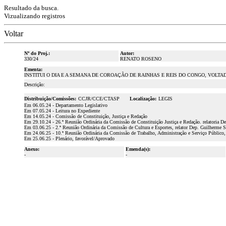
Resultado da busca.
Vizualizando registros
Voltar
Nº do Proj.:
Autor:
330/24
RENATO ROSENO
Ementa:
INSTITUI O DIA E A SEMANA DE COROAÇÃO DE RAINHAS E REIS DO CONGO, VOLT
Descrição:
Distribuição/Comissões:
CCJR/CCE/CTASP
Localização:
LEGIS
Em 06.05.24 - Departamento Legislativo
Em 07.05.24 - Leitura no Expediente
Em 14.05.24 - Comissão de Constituição, Justiça e Redação
Em 29.10.24 - 26.ª Reunião Ordinária da Comissão de Constituição Justiça e Redação. relatoria D
Em 03.06.25 - 2.ª Reunião Ordinária da Comissão de Cultura e Esportes, relator Dep. Guilherme 
Em 24.06.25 - 10.ª Reunião Ordinária da Comissão de Trabalho, Administração e Serviço Público, 
Em 25.06.25 - Plenário, favorável/Aprovado
Anexo:
Emenda(s):
-
-