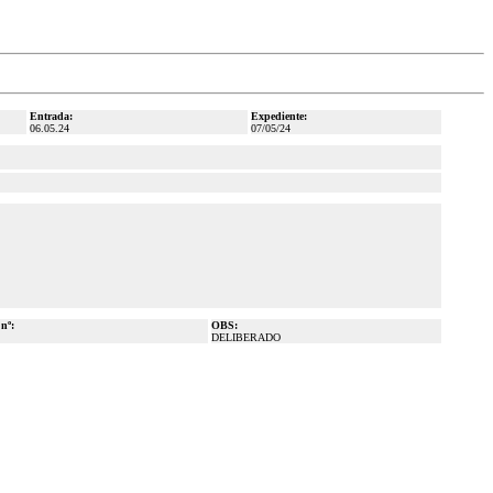
Entrada:
Expediente:
06.05.24
07/05/24
 nº:
OBS:
DELIBERADO