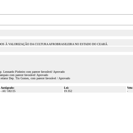
ADOS À VALORIZAÇÃO DA CULTURA AFROBRASILEIRA NO ESTADO DO CEARÁ.
ep. Leonardo Pinheiro com parecer favorável/ Aprovado
Sampaio com parecer favorável/ Aprovado
relator Dep. Tin Gomes, com parecer favorável / Aprovado
Autógrafo:
Lei:
Veto
- AU 182/25
19.352
-