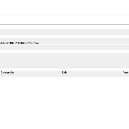
PASSE LIVRE INTERMUNICIPAL.
Autógrafo:
Lei:
Veto
-
-
-