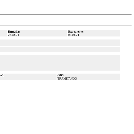
Entrada:
Expediente:
27.03.24
02.04.24
 nº:
OBS:
TRAMITANDO