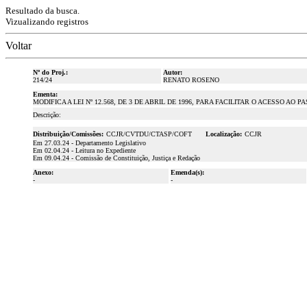
Resultado da busca.
Vizualizando registros
Voltar
Nº do Proj.:
Autor:
214/24
RENATO ROSENO
Ementa:
MODIFICA A LEI Nº 12.568, DE 3 DE ABRIL DE 1996, PARA FACILITAR O ACESSO AO 
Descrição:
Distribuição/Comissões:
CCJR/CVTDU/CTASP/COFT
Localização:
CCJR
Em 27.03.24 - Departamento Legislativo
Em 02.04.24 - Leitura no Expediente
Em 09.04.24 - Comissão de Constituição, Justiça e Redação
Anexo:
Emenda(s):
-
-