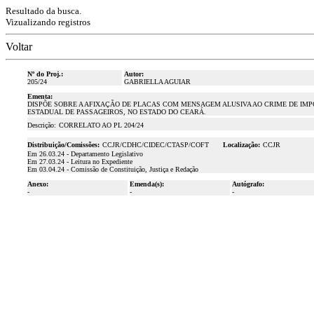
Resultado da busca.
Vizualizando registros
Voltar
Nº do Proj.:
Autor:
205/24
GABRIELLA AGUIAR
Ementa:
DISPÕE SOBRE A AFIXAÇÃO DE PLACAS COM MENSAGEM ALUSIVA AO CRIME DE IM
ESTADUAL DE PASSAGEIROS, NO ESTADO DO CEARÁ.
Descrição:
CORRELATO AO
PL 204/24
Distribuição/Comissões:
CCJR/CDHC/CIDEC/CTASP/COFT
Localização:
CCJR
Em 26.03.24 - Departamento Legislativo
Em 27.03.24 - Leitura no Expediente
Em 03.04.24 - Comissão de Constituição, Justiça e Redação
Anexo:
Emenda(s):
Autógrafo:
-
-
-