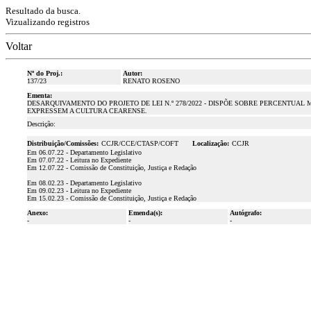
Resultado da busca.
Vizualizando registros
Voltar
Nº do Proj.:
Autor:
137/23
RENATO ROSENO
Ementa:
DESARQUIVAMENTO DO PROJETO DE LEI N.º 278/2022 - DISPÕE SOBRE PERCENTUAL
EXPRESSEM A CULTURA CEARENSE.
Descrição:
Distribuição/Comissões:
CCJR/CCE/CTASP/COFT
Localização:
CCJR
Em 06.07.22 - Departamento Legislativo
Em 07.07.22 - Leitura no Expediente
Em 12.07.22 - Comissão de Constituição, Justiça e Redação
Em 08.02.23 - Departamento Legislativo
Em 09.02.23 - Leitura no Expediente
Em 15.02.23 - Comissão de Constituição, Justiça e Redação
Anexo:
Emenda(s):
Autógrafo:
-
-
-