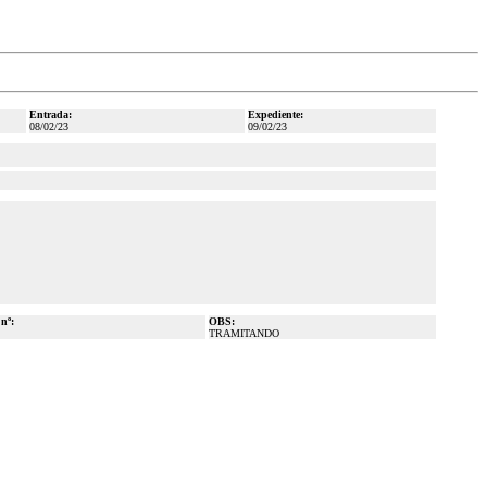
Entrada:
Expediente:
08/02/23
09/02/23
 nº:
OBS:
TRAMITANDO