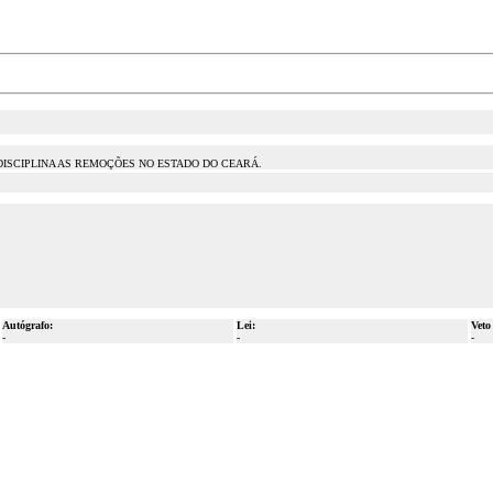
 DISCIPLINA AS REMOÇÕES NO ESTADO DO CEARÁ.
Autógrafo:
Lei:
Veto
-
-
-