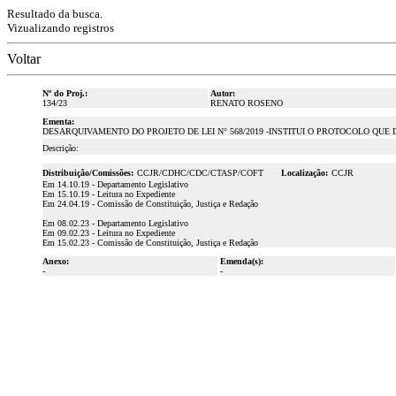
Resultado da busca.
Vizualizando registros
Voltar
Nº do Proj.:
Autor:
134/23
RENATO ROSENO
Ementa:
DESARQUIVAMENTO DO PROJETO DE LEI N° 568/2019 -INSTITUI O PROTOCOLO QUE
Descrição:
Distribuição/Comissões:
CCJR/CDHC/CDC/CTASP/COFT
Localização:
CCJR
Em 14.10.19 - Departamento Legislativo
Em 15.10.19 - Leitura no Expediente
Em 24.04.19 - Comissão de Constituição, Justiça e Redação
Em 08.02.23 - Departamento Legislativo
Em 09.02.23 - Leitura no Expediente
Em 15.02.23 - Comissão de Constituição, Justiça e Redação
Anexo:
Emenda(s):
-
-