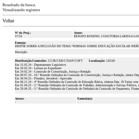
Resultado da busca.
Vizualizando registros
Voltar
Nº do Proj.:
Autor:
57/24
RENATO ROSENO, COAUTORIA LARISSA GA
Ementa:
DISPÕE SOBRE A INCLUSÃO DO TEMA "NORMAS SOBRE EDUCAÇÃO ESCOLAR INDÍ
Descrição:
Distribuição/Comissões:
CCJR/CEB/CTASP/COFT
Localização:
LEGIS
Em 15.02.24 - Departamento Legislativo
Em 20.02.24 - Leitura no Expediente
Em 24.02.24 - Comissão de Constituição, Justiça e Redação
Em 09.07.24 - 16.ª Reunião Ordinária da Comissão de Constituição, Justiça e Redação, relator De
Em 30.04.25 - Plenário, favorável / Aprovado
Em 06.11.24 - 4º Reunião Ordinária da Comissão de Educação Básica, relatora Dep. Jô Farias com 
Em 01.04.25 - 2.ª Reunião Ordinária da Comissão de Trabalho, Administração e Serviço Público, 
Em 29.04.25 - 5.ª Reunião Ordinária da Comissão de Ordinária da Comissão de Orçamento, Finança
Anexo:
Emenda(s):
-
-