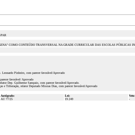
SPAR
GENA" COMO CONTEÚDO TRANSVERSAL NA GRADE CURRICULAR DAS ESCOLAS PÚBLICAS IN
p. Leonardo Pinheiro, com parecer favorável/Aprovado
parecer favorável/ Aprovado
relator Dep. Guilherme Sampaio, com parecer favorável/Aprovado.
s e Tributação, relator Deputado Missias Dias, com parecer favorável/Aprovado
Autógrafo:
Lei:
Veto
AU 77/25
19.249
-