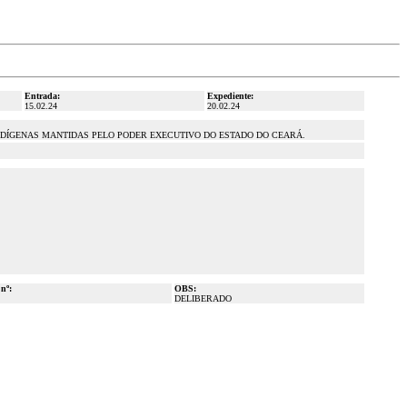
Entrada:
Expediente:
15.02.24
20.02.24
DÍGENAS MANTIDAS PELO PODER EXECUTIVO DO ESTADO DO CEARÁ.
 nº:
OBS:
DELIBERADO