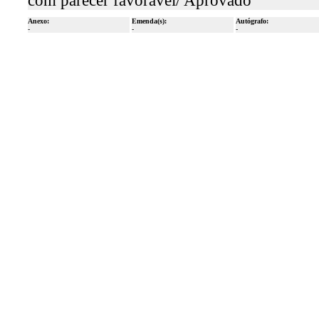
com parecer favorável/ Aprovado
Anexo:
Emenda(s):
Autógrafo:
-
-
-