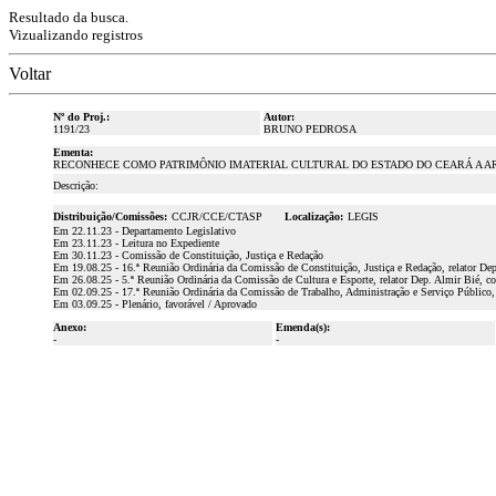
Resultado da busca.
Vizualizando registros
Voltar
Nº do Proj.:
Autor:
1191/23
BRUNO PEDROSA
Ementa:
RECONHECE COMO PATRIMÔNIO IMATERIAL CULTURAL DO ESTADO DO CEARÁ A A
Descrição:
Distribuição/Comissões:
CCJR/CCE/CTASP
Localização:
LEGIS
Em 22.11.23 - Departamento Legislativo
Em 23.11.23 - Leitura no Expediente
Em 30.11.23 - Comissão de Constituição, Justiça e Redação
Em 19.08.25 - 16.ª Reunião Ordinária da Comissão de Constituição, Justiça e Redação, relator D
Em 26.08.25 - 5.ª Reunião Ordinária da Comissão de Cultura e Esporte, relator Dep. Almir Bié, c
Em 02.09.25 - 17.ª Reunião Ordinária da Comissão de Trabalho, Administração e Serviço Público,
Em 03.09.25 - Plenário, favorável / Aprovado
Anexo:
Emenda(s):
-
-