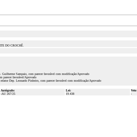
RTE DO CROCHÊ.
ep. Guilherme Sampaio, com parecer favorável com modificação/Aprovado
om parecer favorável/Aprovado
 relator Dep. Leonardo Pinheiro, com parecer favorável com modificação/Aprovado
Autógrafo:
Lei:
Veto
-AU 267/25
19.438
-