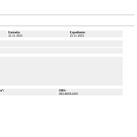
Entrada:
Expediente:
22.11.2023
23.11.2023
 nº:
OBS:
DELIBERADO