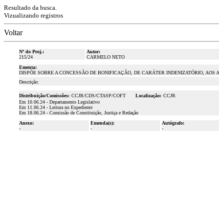
Resultado da busca.
Vizualizando registros
Voltar
Nº do Proj.:
Autor:
215/24
CARMELO NETO
Ementa:
DISPÕE SOBRE A CONCESSÃO DE BONIFICAÇÃO, DE CARÁTER INDENIZATÓRIO, AOS
Descrição:
Distribuição/Comissões:
CCJR/CDS/CTASP/COFT
Localização:
CCJR
Em 10.06.24 - Departamento Legislativo
Em 11.06.24 - Leitura no Expediente
Em 18.06.24 - Comissão de Constituição, Justiça e Redação
Anexo:
Emenda(s):
Autógrafo:
-
-
-