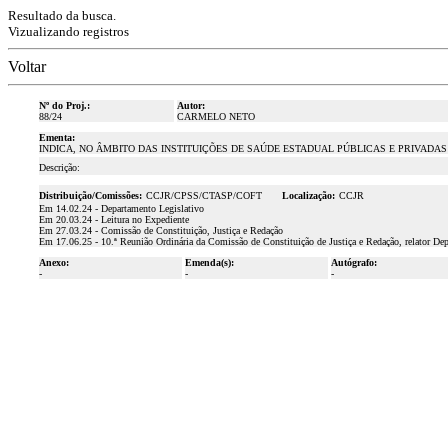
Resultado da busca.
Vizualizando registros
Voltar
Nº do Proj.:
Autor:
88/24
CARMELO NETO
Ementa:
INDICA, NO ÂMBITO DAS INSTITUIÇÕES DE SAÚDE ESTADUAL PÚBLICAS E PRIVAD
Descrição:
Distribuição/Comissões:
CCJR/CPSS/CTASP/COFT
Localização:
CCJR
Em 14.02.24 - Departamento Legislativo
Em 20.03.24 - Leitura no Expediente
Em 27.03.24 - Comissão de Constituição, Justiça e Redação
Em 17.06.25 - 10.ª Reunião Ordinária da Comissão de Constituição de Justiça e Redação, relator De
Anexo:
Emenda(s):
Autógrafo:
-
-
-