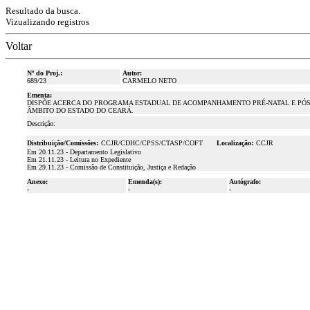
Resultado da busca.
Vizualizando registros
Voltar
Nº do Proj.:
Autor:
689/23
CARMELO NETO
Ementa:
DISPÕE ACERCA DO PROGRAMA ESTADUAL DE ACOMPANHAMENTO PRÉ-NATAL E PÓS
ÂMBITO DO ESTADO DO CEARÁ.
Descrição:
Distribuição/Comissões:
CCJR/CDHC/CPSS/CTASP/COFT
Localização:
CCJR
Em 20.11.23 - Departamento Legislativo
Em 21.11.23 - Leitura no Expediente
Em 29.11.23 - Comissão de Constituição, Justiça e Redação
Anexo:
Emenda(s):
Autógrafo:
-
-
-