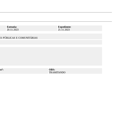
Entrada:
Expediente:
20.11.2023
21.11.2023
ES PÚBLICAS E COMUNITÁRIAS
 nº:
OBS:
TRAMITANDO