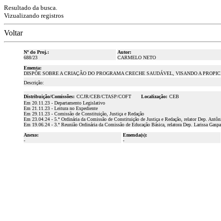
Resultado da busca.
Vizualizando registros
Voltar
Nº do Proj.:
Autor:
688/23
CARMELO NETO
Ementa:
DISPÕE SOBRE A CRIAÇÃO DO PROGRAMA CRECHE SAUDÁVEL, VISANDO A PROPI
Descrição:
Distribuição/Comissões:
CCJR/CEB/CTASP/COFT
Localização:
CEB
Em 20.11.23 - Departamento Legislativo
Em 21.11.23 - Leitura no Expediente
Em 29.11.23 - Comissão de Constituição, Justiça e Redação
Em 23.04.24 - 5.ª Ordinária da Comissão de Constituição de Justiça e Redação, relator Dep. Antôn
Em 19.06.24 - 3.ª Reunião Ordinária da Comissão de Educação Básica, relatora Dep. Larissa Gaspa
Anexo:
Emenda(s):
-
-