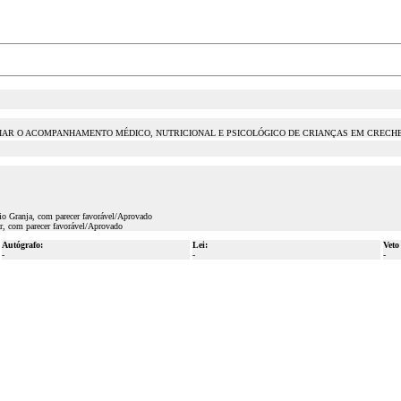
CIAR O ACOMPANHAMENTO MÉDICO, NUTRICIONAL E PSICOLÓGICO DE CRIANÇAS EM CRECH
io Granja, com parecer favorável/Aprovado
r, com parecer favorável/Aprovado
Autógrafo:
Lei:
Veto
-
-
-