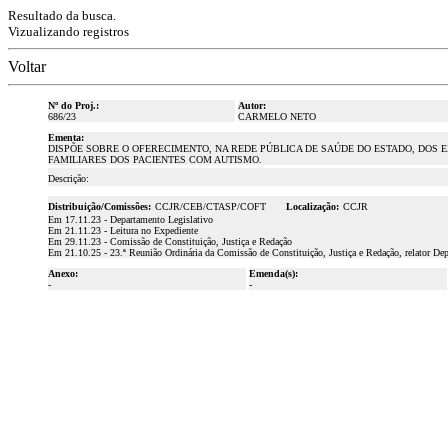
Resultado da busca.
Vizualizando registros
Voltar
Nº do Proj.:
Autor:
686/23
CARMELO NETO
Ementa:
DISPÕE SOBRE O OFERECIMENTO, NA REDE PÚBLICA DE SAÚDE DO ESTADO, DOS 
FAMILIARES DOS PACIENTES COM AUTISMO.
Descrição:
Distribuição/Comissões:
CCJR/CEB/CTASP/COFT
Localização:
CCJR
Em 17.11.23 - Departamento Legislativo
Em 21.11.23 - Leitura no Expediente
Em 29.11.23 - Comissão de Constituição, Justiça e Redação
Em 21.10.25 - 23.ª Reunião Ordinária da Comissão de Constituição, Justiça e Redação, relator De
Anexo:
Emenda(s):
-
-