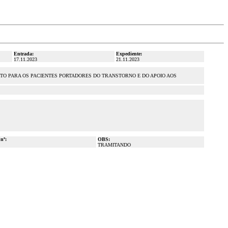
Entrada:
Expediente:
17.11.2023
21.11.2023
TO PARA OS PACIENTES PORTADORES DO TRANSTORNO E DO APOIO AOS
 nº:
OBS:
TRAMITANDO