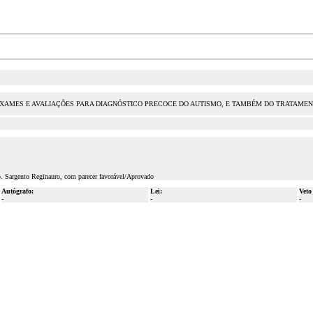
EXAMES E AVALIAÇÕES PARA DIAGNÓSTICO PRECOCE DO AUTISMO, E TAMBÉM DO TRATAMEN
p. Sargento Reginauro, com parecer favorável/Aprovado
Autógrafo:
Lei:
Veto
-
-
-