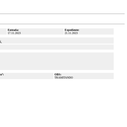
Entrada:
Expediente:
17.11.2023
21.11.2023
Á.
 nº:
OBS:
TRAMITANDO