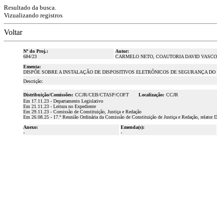
Resultado da busca.
Vizualizando registros
Voltar
Nº do Proj.:
Autor:
684/23
CARMELO NETO, COAUTORIA DAVID VASC
Ementa:
DISPÕE SOBRE A INSTALAÇÃO DE DISPOSITIVOS ELETRÔNICOS DE SEGURANÇA DO
Descrição:
Distribuição/Comissões:
CCJR/CEB/CTASP/COFT
Localização:
CCJR
Em 17.11.23 - Departamento Legislativo
Em 21.11.23 - Leitura no Expediente
Em 29.11.23 - Comissão de Constituição, Justiça e Redação
Em 26.08.25 - 17.ª Reunião Ordinária da Comissão de Constituição de Justiça e Redação, relator 
Anexo:
Emenda(s):
-
-