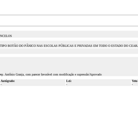
ONCELOS
 TIPO BOTÃO DO PÂNICO NAS ESCOLAS PÚBLICAS E PRIVADAS EM TODO O ESTADO DO CEAR
Dep. Antônio Granja, com parecer favorável com modificação e supressão/Aprovado
Autógrafo:
Lei:
Veto
-
-
-