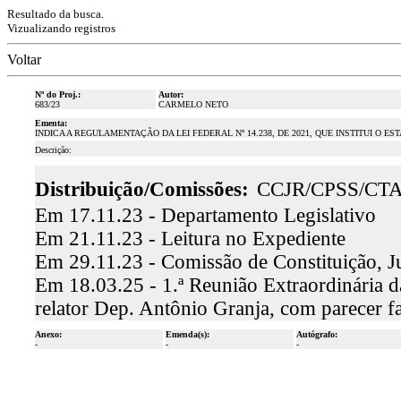
Resultado da busca.
Vizualizando registros
Voltar
Nº do Proj.:
Autor:
683/23
CARMELO NETO
Ementa:
INDICA A REGULAMENTAÇÃO DA LEI FEDERAL Nº 14.238, DE 2021, QUE INSTITUI O
Descrição:
Distribuição/Comissões:
CCJR/CPSS/CT
Em 17.11.23 - Departamento Legislativo
Em 21.11.23 - Leitura no Expediente
Em 29.11.23 - Comissão de Constituição, J
Em 18.03.25 - 1.ª Reunião Extraordinária d
relator Dep. Antônio Granja, com parecer 
Anexo:
Emenda(s):
Autógrafo:
-
-
-