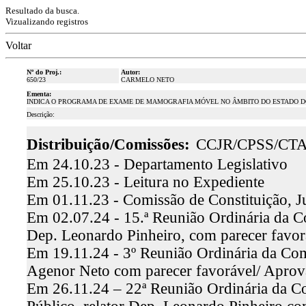
Resultado da busca.
Vizualizando registros
Voltar
Nº do Proj.:
Autor:
650/23
CARMELO NETO
Ementa:
INDICA O PROGRAMA DE EXAME DE MAMOGRAFIA MÓVEL NO ÂMBITO DO ESTADO D
Descrição:
Distribuição/Comissões:
CCJR/CPSS/CT
Em 24.10.23 - Departamento Legislativo
Em 25.10.23 - Leitura no Expediente
Em 01.11.23 - Comissão de Constituição, J
Em 02.07.24 - 15.ª Reunião Ordinária da Co
Dep. Leonardo Pinheiro, com parecer favo
Em 19.11.24 - 3º Reunião Ordinária da Comi
Agenor Neto com parecer favorável/ Apro
Em 26.11.24 – 22ª Reunião Ordinária da Co