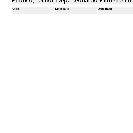
Público, relator Dep. Leonardo Pinheiro c
Anexo:
Emenda(s):
Autógrafo:
-
-
-