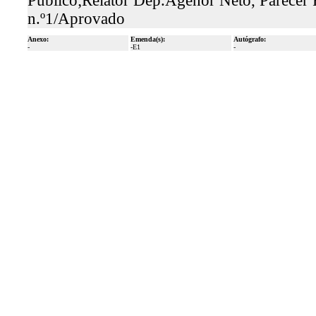
Público;Relator Dep.Agenor Neto, Parecer 
n.º1/Aprovado
Anexo:
Emenda(s):
Autógrafo:
-
-E1
-