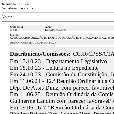
Resultado da busca.
Vizualizando registros
Voltar
Nº do Proj.:
Autor:
634/23
RENATO ROSENO
Ementa:
AUTORIZA A IMPLANTAÇÃO DE EXAME DE DETECÇÃO DE MUTAÇÃO GENÉTICA NO SI
Descrição:
CORRELATO AO
PI N.° 373/23
Distribuição/Comissões:
CCJR/CPSS/CT
Em 17.10.23 - Departamento Legislativo
Em 18.10.23 - Leitura no Expediente
Em 24.10.23 - Comissão de Constituição, J
Em 11.06.24 - 12.ª Reunião Ordinária da Co
Dep. De Assis Diniz, com parecer favoráv
Em 11.06.25 - Reunião Ordinária da Comissã
Guilherme Landim com parecer favorável/
Em 09.06.26-7.ª Reunião Ordinária da Comi