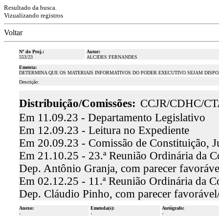
Resultado da busca.
Vizualizando registros
Voltar
Nº do Proj.:
Autor:
553/23
ALCIDES FERNANDES
Ementa:
DETERMINA QUE OS MATERIAIS INFORMATIVOS DO PODER EXECUTIVO SEJAM DISPON
Descrição:
Distribuição/Comissões:
CCJR/CDHC/CT
Em 11.09.23 - Departamento Legislativo
Em 12.09.23 - Leitura no Expediente
Em 20.09.23 - Comissão de Constituição, J
Em 21.10.25 - 23.ª Reunião Ordinária da Co
Dep. Antônio Granja, com parecer favoráv
Em 02.12.25 - 11.ª Reunião Ordinária da C
Dep. Cláudio Pinho, com parecer favoráve
Anexo:
Emenda(s):
Autógrafo:
-
-
-