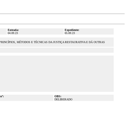
Entrada:
Expediente:
04.09.23
05.09.23
RINCÍPIOS, MÉTODOS E TÉCNICAS DA JUSTIÇA RESTAURATIVA E DÁ OUTRAS
 nº:
OBS:
DELIBERADO