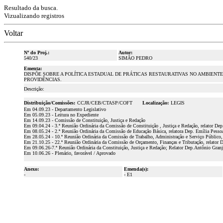
Resultado da busca.
Vizualizando registros
Voltar
Nº do Proj.:
Autor:
540/23
SIMÃO PEDRO
Ementa:
DISPÕE SOBRE A POLÍTICA ESTADUAL DE PRÁTICAS RESTAURATIVAS NO AMBIENTE
PROVIDÊNCIAS.
Descrição:
Distribuição/Comissões:
CCJR/CEB/CTASP/COFT
Localização:
LEGIS
Em 04.09.23 - Departamento Legislativo
Em 05.09.23 - Leitura no Expediente
Em 14.09.23 - Comissão de Constituição, Justiça e Redação
Em 09.04.24 - 3.ª Reunião Ordinária da Comissão de Constituição , Justiça e Redação, relator De
Em 08.05.24 - 2.ª Reunião Ordinária da Comissão de Educação Básica, relatora Dep. Emília Pessoa
Em 28.05.24 - 10.ª Reunião Ordinária da Comissão de Trabalho, Administração e Serviço Público, 
Em 21.10.25 - 22.ª Reunião Ordinária da Comissão de Orçamento, Finanças e Tributação, relator D
Em 09.06.26-7.ª Reunião Ordinária da Constituição, Justiça e Redação; Relator Dep.Antônio Gran
Em 10.06.26 - Plenário, favorável / Aprovado
Anexo:
Emenda(s):
-
- E1