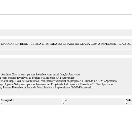
 ESCOLAR DA REDE PÚBLICA E PRIVADA DO ESTADO DO CEARÁ COM A IMPLEMENTAÇÃO DE P
p. Antônio Granja, com parecer favorável com modificação/Aprovado
, com parecer favorável ao projeto e à Emenda n.º 1 /Aprovado
relator Dep. Davi de Raimundão, com parecer favorável ao projeto e à Emenda n.º 1/24 /Aprovado
ep. Agenor Neto, com parecer favorável ao Projeto de Indicação e à Emenda n.º 1/24 /Aprovado
ja, Parecer Favorável a Emenda Modificativa e Supressiva n.º1/2024/Aprovado
Autógrafo:
Lei:
Veto
-
-
-