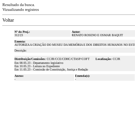
Resultado da busca.
Vizualizando registros
Voltar
Nº do Proj.:
Autor:
312/23
RENATO ROSENO E OSMAR BAQUIT
Ementa:
AUTORIZA A CRIAÇÃO DO MUSEU DA MEMÓRIA E DOS DIREITOS HUMANOS NO EST
Descrição:
Distribuição/Comissões:
CCJR/CCE/CDHC/CTASP/COFT
Localização:
CCJR
Em 08.05.23 - Departamento legislativo
Em 10.05.23 - Leitura no Expediente
Em 11.05.23 - Comissão de Constituição, Justiça e Redação
Anexo:
Emenda(s):
-
-