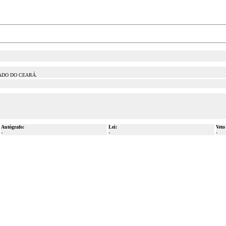
ADO DO CEARÁ.
Autógrafo:
Lei:
Veto
-
-
-