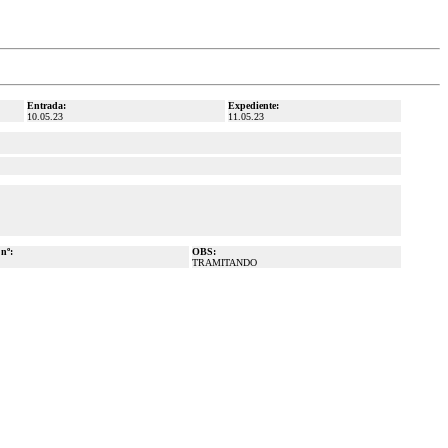
Entrada:
Expediente:
10.05.23
11.05.23
 nº:
OBS:
TRAMITANDO