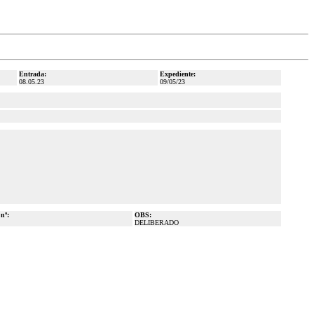
Entrada:
Expediente:
08.05.23
09/05/23
 nº:
OBS:
DELIBERADO