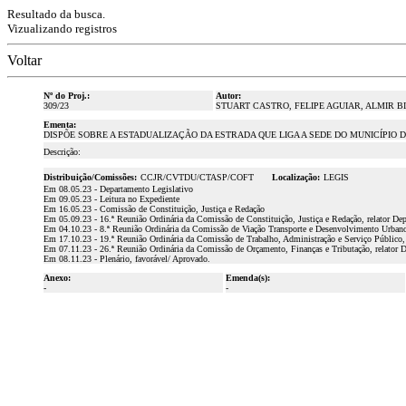
Resultado da busca.
Vizualizando registros
Voltar
Nº do Proj.:
Autor:
309/23
STUART CASTRO, FELIPE AGUIAR, ALMIR BI
Ementa:
DISPÕE SOBRE A ESTADUALIZAÇÃO DA ESTRADA QUE LIGA A SEDE DO MUNICÍPIO 
Descrição:
Distribuição/Comissões:
CCJR/CVTDU/CTASP/COFT
Localização:
LEGIS
Em 08.05.23 - Departamento Legislativo
Em 09.05.23 - Leitura no Expediente
Em 16.05.23 - Comissão de Constituição, Justiça e Redação
Em 05.09.23 - 16.ª Reunião Ordinária da Comissão de Constituição, Justiça e Redação, relator D
Em 04.10.23 - 8.ª Reunião Ordinária da Comissão de Viação Transporte e Desenvolvimento Urbano
Em 17.10.23 - 19.ª Reunião Ordinária da Comissão de Trabalho, Administração e Serviço Público, 
Em 07.11.23 - 26.ª Reunião Ordinária da Comissão de Orçamento, Finanças e Tributação, relator 
Em 08.11.23 - Plenário, favorável/ Aprovado.
Anexo:
Emenda(s):
-
-