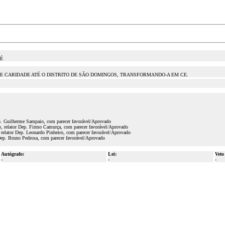
É
DE CARIDADE ATÉ O DISTRITO DE SÃO DOMINGOS, TRANSFORMANDO-A EM CE.
ep. Guilherme Sampaio, com parecer favorável/Aprovado
, relator Dep. Firmo Camurça, com parecer favorável/Aprovado
relator Dep. Leonardo Pinheiro, com parecer favorável/Aprovado
Dep. Bruno Pedrosa, com parecer favorável/Aprovado
Autógrafo:
Lei:
Veto
-
-
-