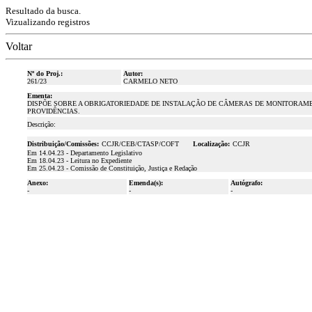
Resultado da busca.
Vizualizando registros
Voltar
Nº do Proj.:
Autor:
261/23
CARMELO NETO
Ementa:
DISPÕE SOBRE A OBRIGATORIEDADE DE INSTALAÇÃO DE CÂMERAS DE MONITORAME
PROVIDÊNCIAS.
Descrição:
Distribuição/Comissões:
CCJR/CEB/CTASP/COFT
Localização:
CCJR
Em 14.04.23 - Departamento Legislativo
Em 18.04.23 - Leitura no Expediente
Em 25.04.23 - Comissão de Constituição, Justiça e Redação
Anexo:
Emenda(s):
Autógrafo:
-
-
-