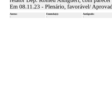
relator Dep. Romeu Aldigueri, com parecer
Em 08.11.23 - Plenário, favorável/ Aprova
Anexo:
Emenda(s):
Autógrafo:
-
-
-